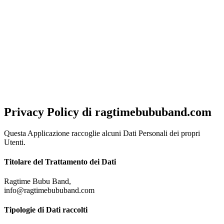
NOTA!
Al fine di offrirti una migliore esperienza di navigazione, ottimizzata
e in linea con le tue preferenze, questo sito utilizza cookies, anche di
terze parti. Chiudendo questo banner, scorrendo questa pagina o
cliccando su qualunque elemento acconsenti al loro impiego.
Per
saperne di piu'
Approvo
Privacy Policy di
ragtimebububand.com
Questa Applicazione raccoglie alcuni Dati Personali dei propri
Utenti.
Titolare del Trattamento dei Dati
Ragtime Bubu Band,
info@ragtimebububand.com
Tipologie di Dati raccolti