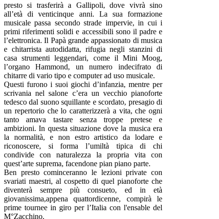
presto si trasferirà a Gallipoli, dove vivrà sino
all’età di venticinque anni. La sua formazione
musicale passa secondo strade impervie, in cui i
primi riferimenti solidi e accessibili sono il padre e
l’elettronica. Il Papà grande appassionato di musica
e chitarrista autodidatta, rifugia negli stanzini di
casa strumenti leggendari, come il Mini Moog,
l’organo Hammond, un numero indecifrato di
chitarre di vario tipo e computer ad uso musicale.
Questi furono i suoi giochi d’infanzia, mentre per
scrivania nel salone c’era un vecchio pianoforte
tedesco dal suono squillante e scordato, presagio di
un repertorio che lo caratterizzerà a vita, che ogni
tanto amava tastare senza troppe pretese e
ambizioni. In questa situazione dove la musica era
la normalità, e non estro artistico da lodare e
riconoscere, si forma l’umiltà tipica di chi
condivide con naturalezza la propria vita con
quest’arte suprema, facendone pian piano parte.
Ben presto cominceranno le lezioni private con
svariati maestri, al cospetto di quel pianoforte che
diventerà sempre più consueto, ed in età
giovanissima,appena quattordicenne, compirà le
prime tournee in giro per l’Italia con l'ensable del
M°Zacchino.