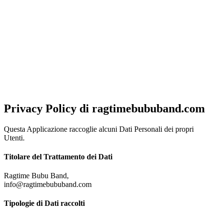
NOTA!
Al fine di offrirti una migliore esperienza di navigazione, ottimizzata
e in linea con le tue preferenze, questo sito utilizza cookies, anche di
terze parti. Chiudendo questo banner, scorrendo questa pagina o
cliccando su qualunque elemento acconsenti al loro impiego.
Per
saperne di piu'
Approvo
Privacy Policy di
ragtimebububand.com
Questa Applicazione raccoglie alcuni Dati Personali dei propri
Utenti.
Titolare del Trattamento dei Dati
Ragtime Bubu Band,
info@ragtimebububand.com
Tipologie di Dati raccolti