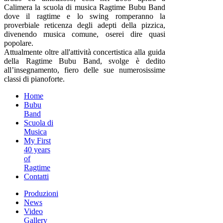
Calimera la scuola di musica Ragtime Bubu Band
dove il ragtime e lo swing romperanno la
proverbiale reticenza degli adepti della pizzica,
divenendo musica comune, oserei dire quasi
popolare.
Attualmente oltre all'attività concertistica alla guida
della Ragtime Bubu Band, svolge è dedito
all’insegnamento, fiero delle sue numerosissime
classi di pianoforte.
Home
Bubu
Band
Scuola di
Musica
My First
40 years
of
Ragtime
Contatti
Produzioni
News
Video
Gallery