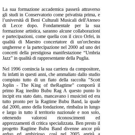
La sua formazione accademica passerà attraverso
gli studi in Conservatorio come privatista prima, e
l’università di Beni Culturali Musicali dell'Ateneo
di Lecce dopo. Fondamentale per la sua
formazione artistica, saranno alcune collaborazioni
e partecipazioni, come quella con il circo Orfei, in
qualità di Maestro concertatore di un'orchestra
ungherese e la partecipazione nel 2000 ad uno dei
concerti della prestigiosa manifestazione “Umbria
Jazz” in qualità di rappresentante della Puglia.
Nel 1996 comincia la sua carriera da compositore,
fu infatti in questi anni, che ammaliato dallo studio
compiuto tutto di un fiato della raccolta "Scott
Joplin - The King of theRagtime" comporrà il
primo Rag inedito Bubu Rag A questo punto lo
incipit era stato dato, mancavano i musicisti ed era
tutto pronto per la Ragtime Bubu Band, la quale
dal 2000, anno della fondazione, rimbalza in lungo
e largo in tutto il territorio nazionale e non solo,
ottenendo valorosi riconoscimenti ed
apprezzamenti di critica specializzata. Ben presto il
progetto Ragtime Bubu Band divenne ancor più
arduo ed ambizioso, così nel 2005 aprirà a