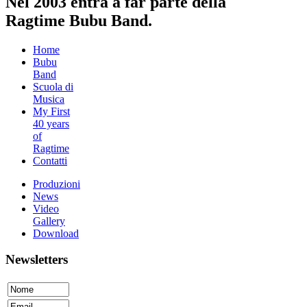
Nel 2003 entra a far parte della
Ragtime Bubu Band.
Home
Bubu
Band
Scuola di
Musica
My First
40 years
of
Ragtime
Contatti
Produzioni
News
Video
Gallery
Download
Newsletters