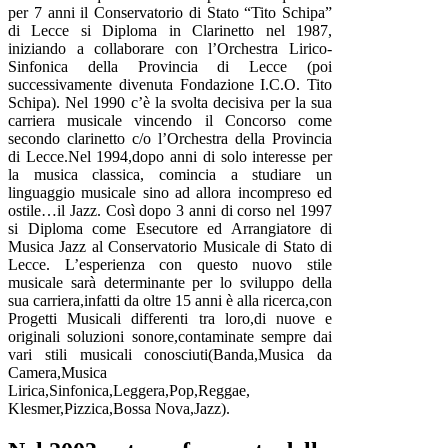
per 7 anni il Conservatorio di Stato “Tito Schipa”
di Lecce si Diploma in Clarinetto nel 1987,
iniziando a collaborare con l’Orchestra Lirico-
Sinfonica della Provincia di Lecce (poi
successivamente divenuta Fondazione I.C.O. Tito
Schipa). Nel 1990 c’è la svolta decisiva per la sua
carriera musicale vincendo il Concorso come
secondo clarinetto c/o l’Orchestra della Provincia
di Lecce.Nel 1994,dopo anni di solo interesse per
la musica classica, comincia a studiare un
linguaggio musicale sino ad allora incompreso ed
ostile…il Jazz. Così dopo 3 anni di corso nel 1997
si Diploma come Esecutore ed Arrangiatore di
Musica Jazz al Conservatorio Musicale di Stato di
Lecce. L’esperienza con questo nuovo stile
musicale sarà determinante per lo sviluppo della
sua carriera,infatti da oltre 15 anni è alla ricerca,con
Progetti Musicali differenti tra loro,di nuove e
originali soluzioni sonore,contaminate sempre dai
vari stili musicali conosciuti(Banda,Musica da
Camera,Musica
Lirica,Sinfonica,Leggera,Pop,Reggae,
Klesmer,Pizzica,Bossa Nova,Jazz).