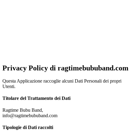
NOTA!
Al fine di offrirti una migliore esperienza di navigazione, ottimizzata
e in linea con le tue preferenze, questo sito utilizza cookies, anche di
terze parti. Chiudendo questo banner, scorrendo questa pagina o
cliccando su qualunque elemento acconsenti al loro impiego.
Per
saperne di piu'
Approvo
Privacy Policy di
ragtimebububand.com
Questa Applicazione raccoglie alcuni Dati Personali dei propri
Utenti.
Titolare del Trattamento dei Dati
Ragtime Bubu Band,
info@ragtimebububand.com
Tipologie di Dati raccolti