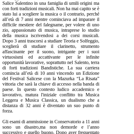
Salice Salentino in una famiglia di umili origini ma
con forti tradizioni musicali. Non ha mai capito se è
stato lui a scegliere la musica o il contrario, perché
all’età di 7 anni mentre cominciava ad imparare il
difficile mestiere del falegname, per volere di uno
zio, appassionato di musica, intraprese lo studio
della musica iscrivendosi a dei corsi musicali.
Dopo 3 anni trascorsi a studiare Teoria e Solfeggio,
sceglierà di studiare il clarinetto, strumento
affascinante per il suono, intrigante per i suoi
virtuosismi ed accattivante per le infinite
opportunità lavorative, soprattutto nel Salento, terra
di forti tradizioni Bandistiche. La sua carriera
comincia all’età di 10 anni vincendo un Edizione
del Festival Salicese con la Mazurka “La Risata”
vittoria che sarà la chiave di accesso nella banda di
paese. In questo contesto ludico accademico e
lavorativo, matura l'iniziale conflitto tra Musica
Leggera e Musica Classica, un dualismo che a
distanza di 32 anni è diventato un suo punto di
forza.
Gli esami di ammissione in Conservatorio a 11 anni
sono un disastro,ma non demorde e l’anno
successivo e quello buono. Dopo aver frequentato